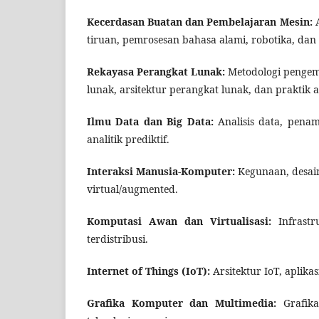
Kecerdasan Buatan dan Pembelajaran Mesin:
A
tiruan, pemrosesan bahasa alami, robotika, dan 
Rekayasa Perangkat Lunak:
Metodologi pengem
lunak, arsitektur perangkat lunak, dan praktik a
Ilmu Data dan Big Data:
Analisis data, penam
analitik prediktif.
Interaksi Manusia-Komputer:
Kegunaan, desain
virtual/augmented.
Komputasi Awan dan Virtualisasi:
Infrastru
terdistribusi.
Internet of Things (IoT):
Arsitektur IoT, aplikas
Grafika Komputer dan Multimedia:
Grafika