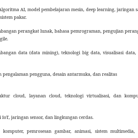
lgoritma AI, model pembelajaran mesin, deep learning, jaringan s
sistem pakar.
bangan perangkat lunak, bahasa pemrograman, pengujian peran
gile.
bangan data (data mining), teknologi big data, visualisasi data,
 pengalaman pengguna, desain antarmuka, dan realitas
ktur cloud, layanan cloud, teknologi virtualisasi, dan kompu
i IoT, jaringan sensor, dan lingkungan cerdas.
 komputer, pemrosesan gambar, animasi, sistem multimedia,