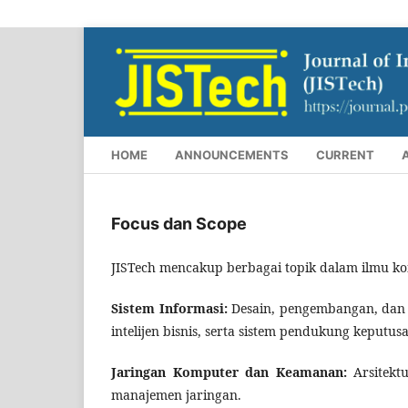
HOME
ANNOUNCEMENTS
CURRENT
Focus dan Scope
JISTech mencakup berbagai topik dalam ilmu ko
Sistem Informasi:
Desain, pengembangan, dan 
intelijen bisnis, serta sistem pendukung keputus
Jaringan Komputer dan Keamanan:
Arsitektu
manajemen jaringan.