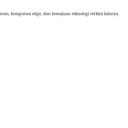
tum, komputasi edge, dan kemajuan teknologi terkini lainnya.