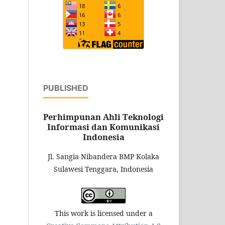
PUBLISHED
Perhimpunan Ahli Teknologi
Informasi dan Komunikasi
Indonesia
Jl. Sangia Nibandera BMP Kolaka
Sulawesi Tenggara, Indonesia
This work is licensed under a