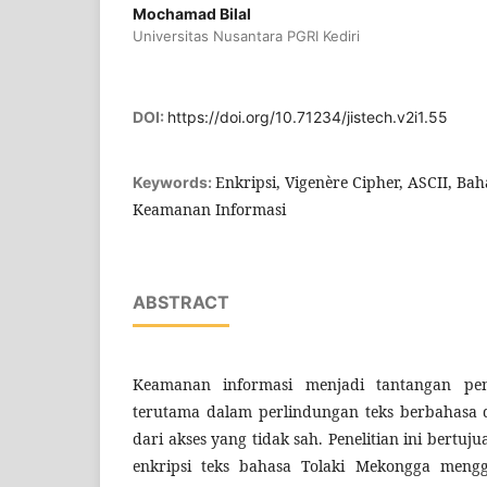
Mochamad Bilal
Universitas Nusantara PGRI Kediri
DOI:
https://doi.org/10.71234/jistech.v2i1.55
Enkripsi, Vigenère Cipher, ASCII, Ba
Keywords:
Keamanan Informasi
ABSTRACT
Keamanan informasi menjadi tantangan pent
terutama dalam perlindungan teks berbahasa d
dari akses yang tidak sah. Penelitian ini bert
enkripsi teks bahasa Tolaki Mekongga meng