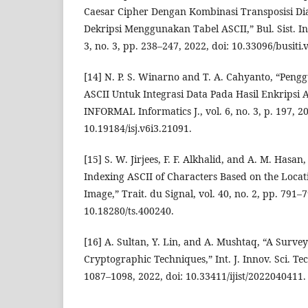
Caesar Cipher Dengan Kombinasi Transposisi Di
Dekripsi Menggunakan Tabel ASCII,” Bul. Sist. Inf
3, no. 3, pp. 238–247, 2022, doi: 10.33096/busiti.
[14] N. P. S. Winarno and T. A. Cahyanto, “Pen
ASCII Untuk Integrasi Data Pada Hasil Enkripsi 
INFORMAL Informatics J., vol. 6, no. 3, p. 197, 20
10.19184/isj.v6i3.21091.
[15] S. W. Jirjees, F. F. Alkhalid, and A. M. Hasa
Indexing ASCII of Characters Based on the Locatio
Image,” Trait. du Signal, vol. 40, no. 2, pp. 791–7
10.18280/ts.400240.
[16] A. Sultan, Y. Lin, and A. Mushtaq, “A Surve
Cryptographic Techniques,” Int. J. Innov. Sci. Tech
1087–1098, 2022, doi: 10.33411/ijist/2022040411.