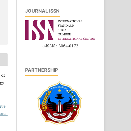
JOURNAL ISSN
e-ISSN : 3064-0172
PARTNERSHIP
 of
ogy
ive
ional