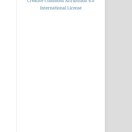
Creative Commons Attribution 4.0
International License