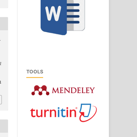
.
l
TOOLS
1