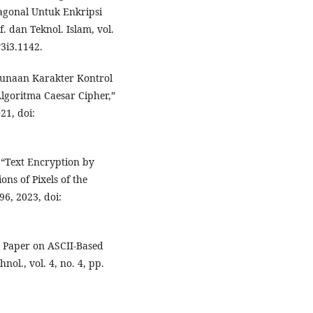
agonal Untuk Enkripsi
. dan Teknol. Islam, vol.
v3i3.1142.
ggunaan Karakter Kontrol
Algoritma Caesar Cipher,”
21, doi:
n, “Text Encryption by
ns of Pixels of the
96, 2023, doi:
y Paper on ASCII-Based
nol., vol. 4, no. 4, pp.