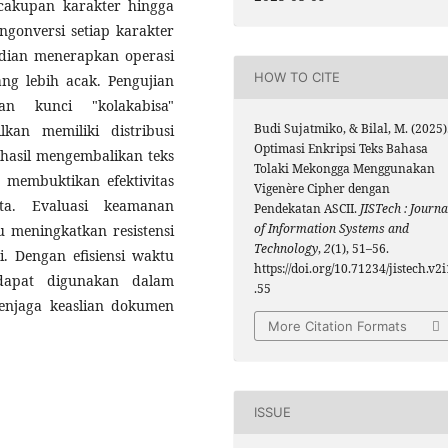
cakupan karakter hingga
ngonversi setiap karakter
udian menerapkan operasi
HOW TO CITE
ng lebih acak. Pengujian
n kunci "kolakabisa"
Budi Sujatmiko, & Bilal, M. (2025)
kan memiliki distribusi
Optimasi Enkripsi Teks Bahasa
erhasil mengembalikan teks
Tolaki Mekongga Menggunakan
, membuktikan efektivitas
Vigenère Cipher dengan
ta. Evaluasi keamanan
Pendekatan ASCII.
JISTech : Journa
of Information Systems and
meningkatkan resistensi
Technology
,
2
(1), 51–56.
si. Dengan efisiensi waktu
https://doi.org/10.71234/jistech.v2i
 dapat digunakan dalam
.55
enjaga keaslian dokumen
More Citation Formats
ISSUE