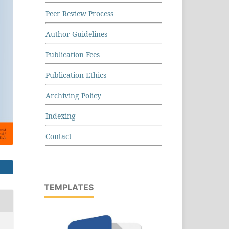
Peer Review Process
Author Guidelines
Publication Fees
Publication Ethics
Archiving Policy
Indexing
Contact
TEMPLATES