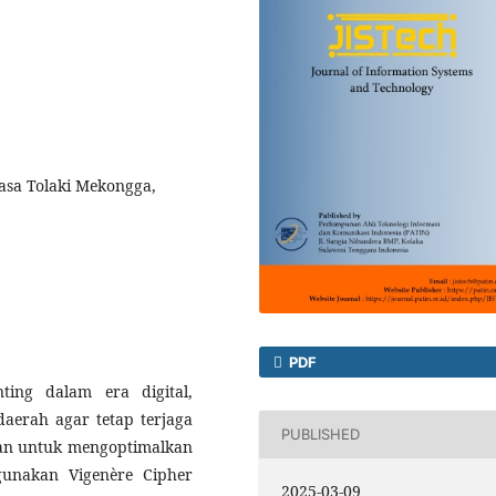
hasa Tolaki Mekongga,
PDF
ing dalam era digital,
aerah agar tetap terjaga
PUBLISHED
ujuan untuk mengoptimalkan
gunakan Vigenère Cipher
2025-03-09